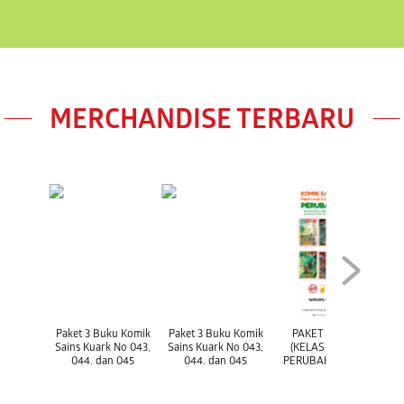
MERCHANDISE TERBARU
Paket 3 Buku Komik
Paket 3 Buku Komik
PAKET LEVEL 3
Sains Kuark No 043,
Sains Kuark No 043,
(KELAS 5-6 SD) :
044, dan 045
044, dan 045
PERUBAHAN IKLIM
P